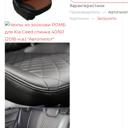
Характеристики
Производитель
—
Автопило
Картинки
—
Загрузить