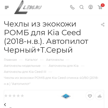
0
Чехлы из экокожи
РОМБ для Kia Ceed
(2018-н.в.). Автопилот
Черный+Т.Серый
—
—
—
Главная
Каталог
Авточехлы
—
—
Авточехлы модельные
Авточехлы для Kia
—
Авточехлы для Kia Ceed III
Чехлы из экокожи РОМБ для Kia Ceed спинка 40/60 (2018-
н.в.) "Автопилот"