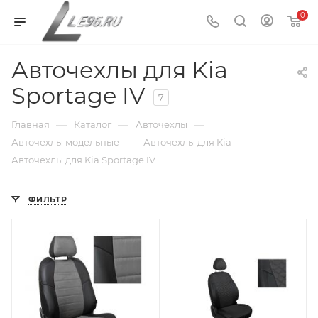
0
Авточехлы для Kia
Sportage IV
7
—
—
—
Главная
Каталог
Авточехлы
—
—
Авточехлы модельные
Авточехлы для Kia
Авточехлы для Kia Sportage IV
ФИЛЬТР