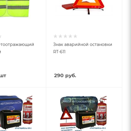
етоотражающий
Знак аварийной остановки
й
RT-611
шт
290
руб.