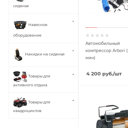
сиденья
Навесное
оборудование
Автомобильный
компрессор Arbori (
Накидки на сиденья
мин)
4 200
руб.
/шт
Товары для
активного отдыха
Товары для
квадроциклов