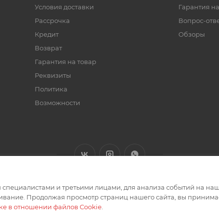
Условия доставки
Гарантия на
Рассрочка
Вопрос-отв
Кредит
Обзоры
Возврат
Гарантия на товар
Реквизиты
Политика
Возможности
специалистами и третьими лицами, для анализа событий на наше
ивание. Продолжая просмотр страниц нашего сайта, вы принимае
ке в отношении файлов Cookie
.