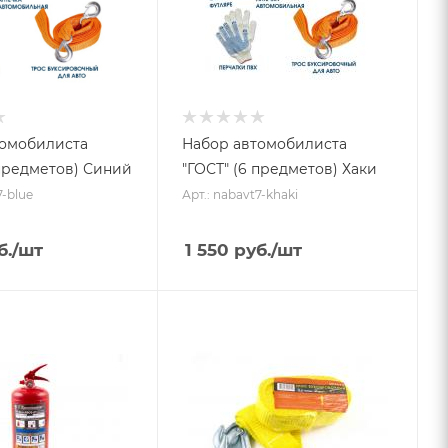
томобилиста
Набор автомобилиста
 предметов) Синий
"ГОСТ" (6 предметов) Хаки
7-blue
Арт.: nabavt7-khaki
б.
/шт
1 550
руб.
/шт