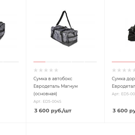
Сумка в автобокс
Сумка дор
Евродеталь Магнум
Евродета
(основная)
Арт.: ED5-0
Арт.: ED5-004S
3 600
руб.
/шт
3 600
ру