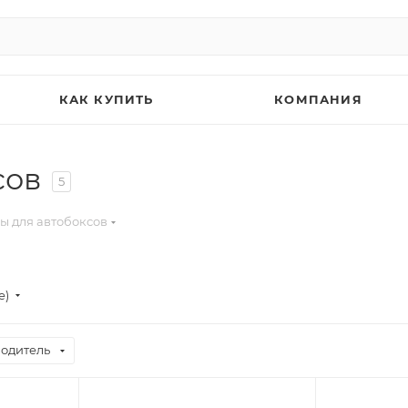
КАК КУПИТЬ
КОМПАНИЯ
сов
5
ы для автобоксов
е)
одитель