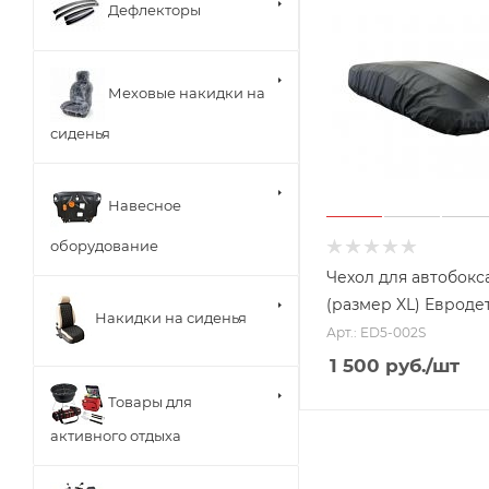
Дефлекторы
Меховые накидки на
сиденья
Навесное
оборудование
Чехол для автобокс
(размер XL) Евроде
Накидки на сиденья
Арт.: ED5-002S
1 500
руб.
/шт
Товары для
активного отдыха