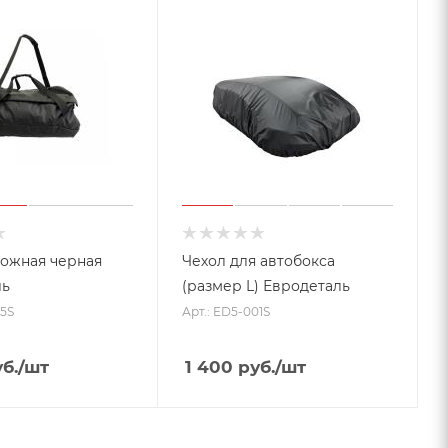
ожная черная
Чехол для автобокса
ль
(размер L) Евродеталь
05S
Арт.: ED5-001S
б.
/шт
1 400
руб.
/шт