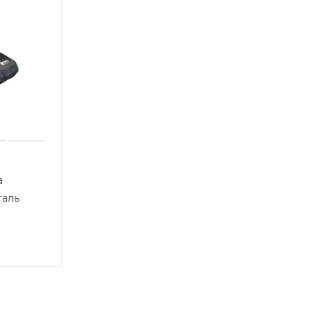
а
таль