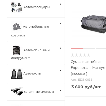
Автоаксессуары
Автомобильные
коврики
Автомобильный
инструмент
Сумка в автобокс
Евродеталь Магнум
(носовая)
Авточехлы
Арт.: ED5-003S
3 600
руб.
/шт
Багажные системы