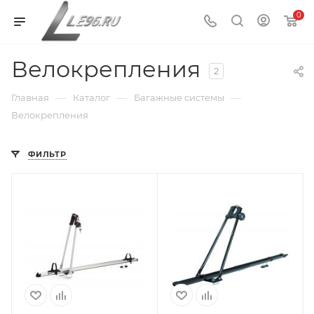
0
Велокрепления
2
—
—
—
Главная
Каталог
Багажные системы
Велокрепления
ФИЛЬТР