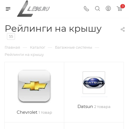
0
Рейлинги на крышу
55
—
—
—
Главная
Каталог
Багажные системы
Рейлинги на крышу
Datsun
2 товара
Chevrolet
1 товар