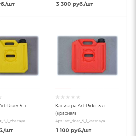
б.
/шт
3 300
руб.
/шт
rt-Rider 5 л
Канистра Art-Rider 5 л
(красная)
er_5_l_zheltaya
Арт.: art_rider_5_l_krasnaya
.
/шт
1 100
руб.
/шт