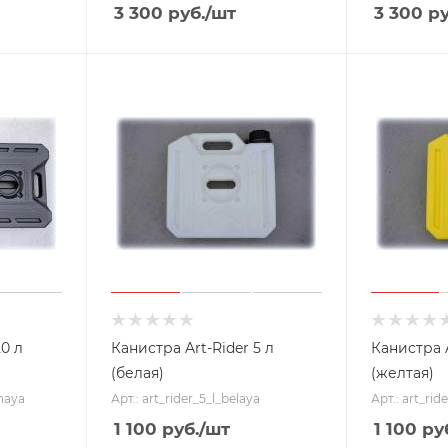
3 300
руб.
/шт
3 300
ру
20 л
Канистра Art-Rider 5 л
Канистра A
(белая)
(желтая)
rnaya
Арт.: art_rider_5_l_belaya
Арт.: art_rid
1 100
руб.
/шт
1 100
руб