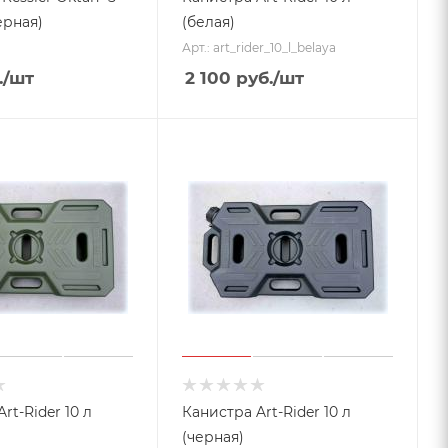
ерная)
(белая)
Арт.: art_rider_10_l_belaya
.
/шт
2 100
руб.
/шт
rt-Rider 10 л
Канистра Art-Rider 10 л
(черная)