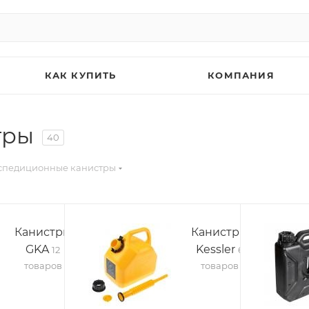
КАК КУПИТЬ
КОМПАНИЯ
тры
40
спедиционные канистры
Канистры
Канистры
GKA
Kessler
12
6
товаров
товаров