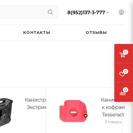
8(952)137-3-777
КОНТАКТЫ
ОТЗЫВЫ
0
0
0
Канистры
Канистры
Экстрим
к кофрам
Tesseract
3 товара