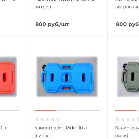
литров
литров (ч
800
руб.
/шт
800
руб
0 л
Канистра Art-Rider 10 л
Канистра A
(синяя)
(хаки)