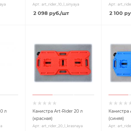
naya
Арт.: art_rider_10_l_sinyaya
Арт.: art_rid
2 098
руб.
/шт
2 100
ру
20 л
Канистра Art-Rider 20 л
Канистра A
(красная)
(синяя)
ya
Арт.: art_rider_20_l_krasnaya
Арт.: art_rid