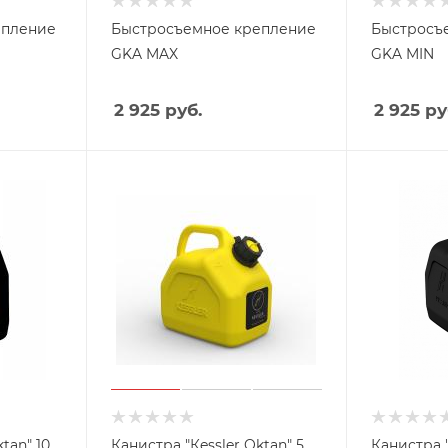
епление
Быстросъемное крепление
Быстросъ
GKA MAX
GKA MIN
2 925
руб.
2 925
ру
tan" 10
Канистра "Кessler Oktan" 5
Канистра "