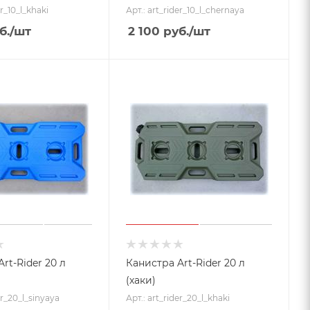
er_10_l_khaki
Арт.: art_rider_10_l_chernaya
б.
/шт
2 100
руб.
/шт
rt-Rider 20 л
Канистра Art-Rider 20 л
(хаки)
er_20_l_sinyaya
Арт.: art_rider_20_l_khaki