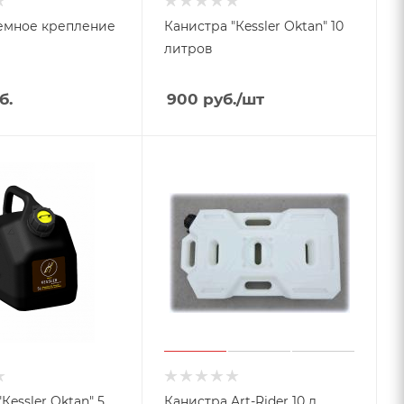
емное крепление
Канистра "Кessler Oktan" 10
литров
б.
900
руб.
/шт
Кessler Oktan" 5
Канистра Art-Rider 10 л