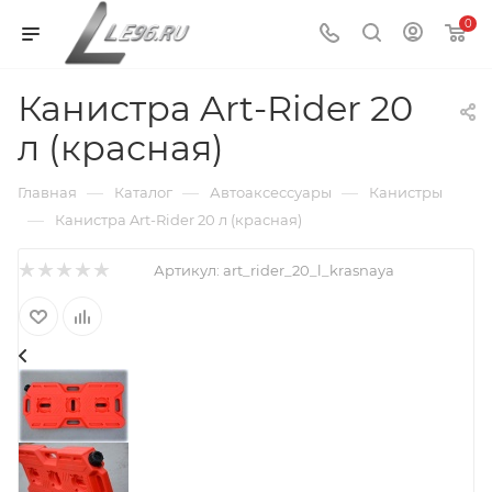
0
Канистра Art-Rider 20
л (красная)
—
—
—
Главная
Каталог
Автоаксессуары
Канистры
—
Канистра Art-Rider 20 л (красная)
Артикул:
art_rider_20_l_krasnaya