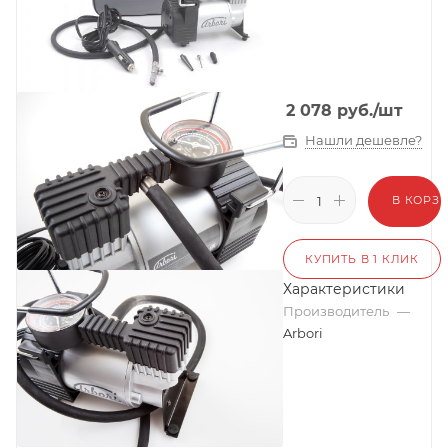
2 078
руб.
/шт
Нашли дешевле?
В КОРЗ
КУПИТЬ В 1 КЛИК
Характеристики
Производитель
—
Arbori