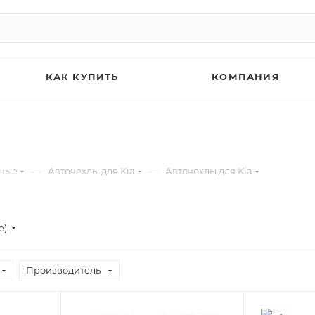
КАК КУПИТЬ
КОМПАНИЯ
—
—
ьные
Авточехлы для Kia
Авточехлы для Kia
е)
Производитель