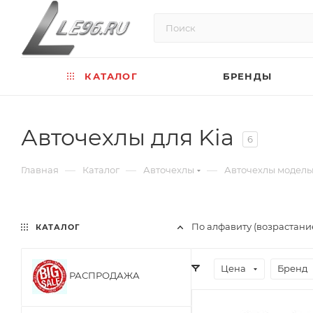
КАТАЛОГ
БРЕНДЫ
Авточехлы для Kia
6
—
—
—
Главная
Каталог
Авточехлы
Авточехлы модел
По алфавиту (возрастани
КАТАЛОГ
Цена
Бренд
РАСПРОДАЖА