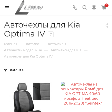
0
Авточехлы для Kia
Optima IV
7
—
—
—
Главная
Каталог
Авточехлы
—
—
Авточехлы модельные
Авточехлы для Kia
Авточехлы для Kia Optima IV
ФИЛЬТР