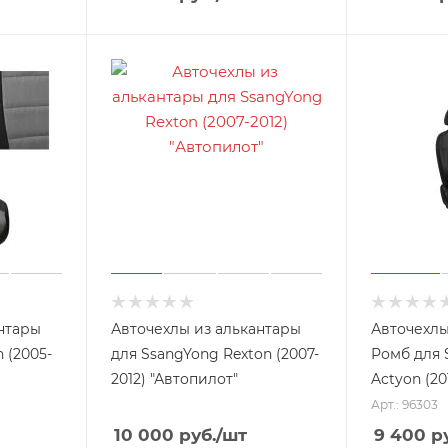
нтары
Авточехлы из алькантары
Авточехлы
 (2005-
для SsangYong Rexton (2007-
Ромб для
2012) "Автопилот"
Actyon (201
Арт.: 96303
10 000
руб.
/шт
9 400
ру