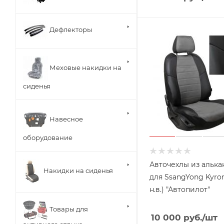
Дефлекторы
Меховые накидки на
сиденья
Навесное
оборудование
Авточехлы из алька
Накидки на сиденья
для SsangYong Kyron
н.в.) "Автопилот"
Товары для
10 000
руб.
/шт