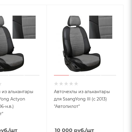
 из алькантары
Авточехлы из алькантары
Yong Actyon
для SsangYong III (с 2013)
6-н.в.)
"Автопилот"
т"
уб.
/шт
10 000
руб.
/шт