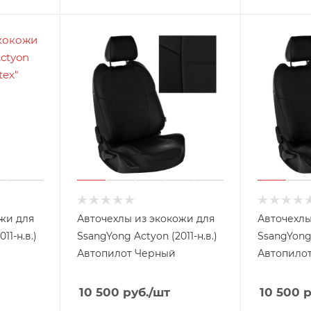
жи для
Авточехлы из экокожи для
Авточехлы
11-н.в.)
SsangYong Actyon (2011-н.в.)
SsangYong
Автопилот Черный
Автопило
10 500
руб.
/шт
10 500
р