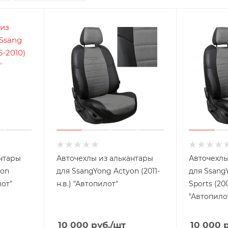
нтары
Авточехлы из алькантары
Авточехлы
yon
для SsangYong Actyon (2011-
для Ssang
лот"
н.в.) "Автопилот"
Sports (200
"Автопило
10 000
руб.
/шт
10 000
р