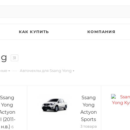
КАК КУПИТЬ
КОМПАНИЯ
ng
31
—
ьные
Авточехлы для Ssang Yong
Ssang
Ssang
Yong
Yong
Actyon
Actyon
II (2011-
Sports
н.в.)
3 товара
6