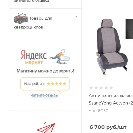
активного отдыха
Товары для
квадроциклов
Авточехлы из жакка
SsangYong Actyon (20
Арт.: 86137
6 700
руб.
/шт