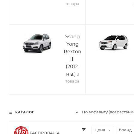
товара
Ssang
Yong
Rexton
III
(2012-
н.в.)
3
товара
По алфавиту (возрастани
КАТАЛОГ
Цена
Бренд
РАСПРОДАЖА