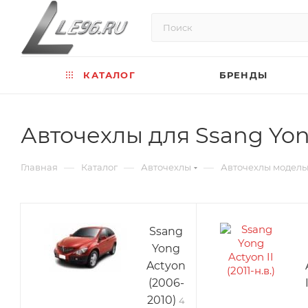
КАТАЛОГ
БРЕНДЫ
Авточехлы для Ssang Yo
—
—
—
Главная
Каталог
Авточехлы
Авточехлы модел
Ssang
Yong
Actyon
(2006-
2010)
4