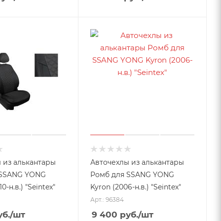
 из алькантары
Авточехлы из алькантары
 SSANG YONG
Ромб для SSANG YONG
0-н.в.) "Seintex"
Kyron (2006-н.в.) "Seintex"
Арт.: 96384
б.
/шт
9 400
руб.
/шт