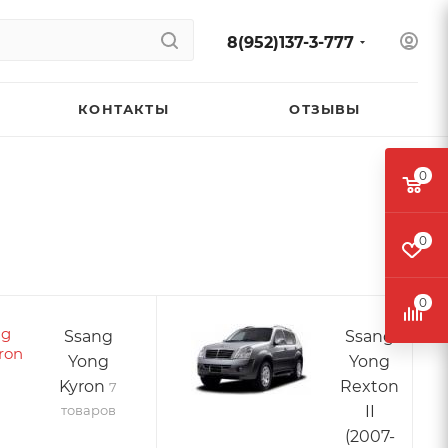
8(952)137-3-777
КОНТАКТЫ
ОТЗЫВЫ
0
0
0
Ssang
Ssang
Yong
Yong
Kyron
Rexton
7
товаров
II
(2007-