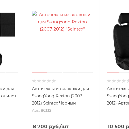
жи для
Авточехлы из экокожи для
Авточехлы
топилот
SsangYong Rexton (2007-
SsangYong
2012) Seintex Черный
2012) Авт
Арт.: 86332
8 700
руб.
/шт
10 500
р