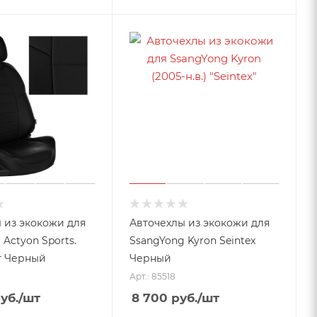
 из экокожи для
Авточехлы из экокожи для
 Actyon Sports.
SsangYong Kyron Seintex
т Черный
Черный
Арт.: 85518
уб.
/шт
8 700
руб.
/шт