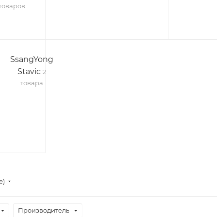
товаров
SsangYong
Stavic
2
товара
е)
Производитель