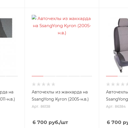
рда на
Авточехлы из жаккарда на
Авточехлы
11-н.в.)
SsangYong Kyron (2005-н.в.)
SsangYong 
Арт.: 86138
Арт.: 86384
6 700
руб.
/шт
6 700
ру