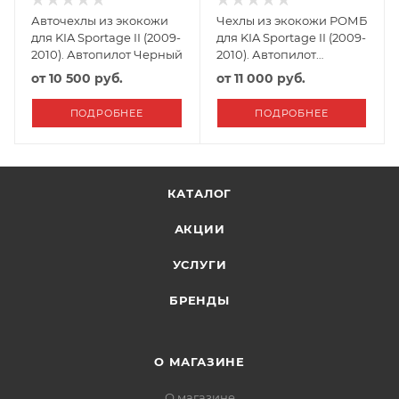
Авточехлы из экокожи
Чехлы из экокожи РОМБ
для KIA Sportage II (2009-
для KIA Sportage II (2009-
2010). Автопилот Черный
2010). Автопилот
Черный+Серый
от
10 500 руб.
от
11 000 руб.
ПОДРОБНЕЕ
ПОДРОБНЕЕ
КАТАЛОГ
АКЦИИ
УСЛУГИ
БРЕНДЫ
О МАГАЗИНЕ
О магазине