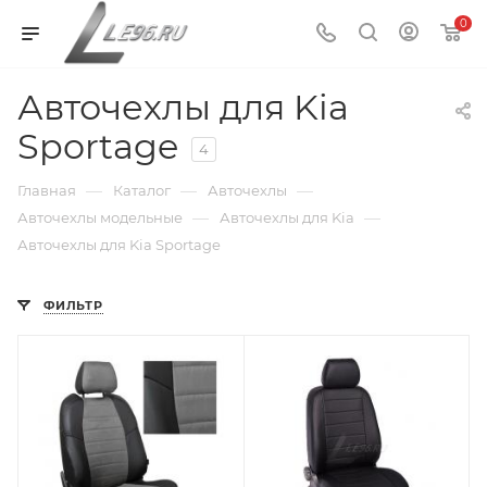
0
Авточехлы для Kia
Sportage
4
—
—
—
Главная
Каталог
Авточехлы
—
—
Авточехлы модельные
Авточехлы для Kia
Авточехлы для Kia Sportage
ФИЛЬТР