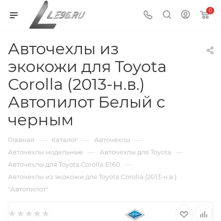
0
Авточехлы из
экокожи для Toyota
Corolla (2013-н.в.)
Автопилот Белый с
черным
—
—
—
Главная
Каталог
Авточехлы
—
—
Авточехлы модельные
Авточехлы для Toyota
—
Авточехлы для Toyota Corolla E160
Авточехлы из экокожи для Toyota Corolla (2013-н.в.)
"Автопилот"