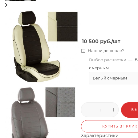
10 500
руб.
/шт
Нашли дешевле?
Выбор расцветки
—
Б
с черным
Белый с черным
В 
КУПИТЬ В 1 КЛИК
Характеристики