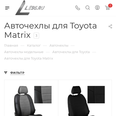
0
Авточехлы для Toyota
Matrix
3
—
—
—
Главная
Каталог
Авточехлы
—
—
Авточехлы модельные
Авточехлы для Toyota
Авточехлы для Toyota Matrix
ФИЛЬТР