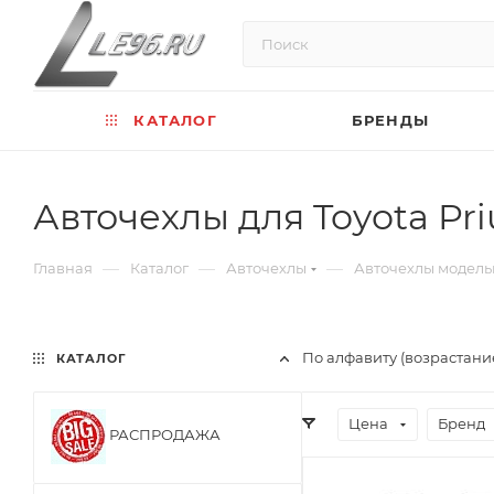
КАТАЛОГ
БРЕНДЫ
Авточехлы для Toyota Priu
—
—
—
Главная
Каталог
Авточехлы
Авточехлы модел
По алфавиту (возрастани
КАТАЛОГ
Цена
Бренд
РАСПРОДАЖА