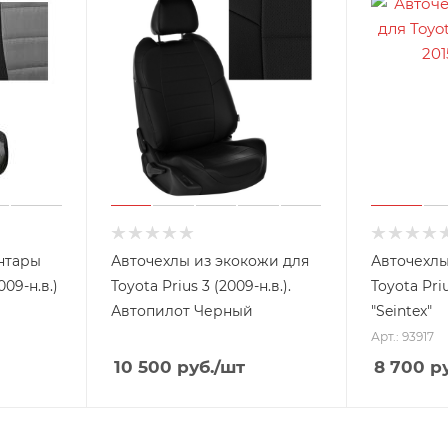
нтары
Авточехлы из экокожи для
Авточехлы
009-н.в.)
Toyota Prius 3 (2009-н.в.).
Toyota Priu
Автопилот Черный
"Seintex"
Арт.: 93917
10 500
руб.
/шт
8 700
ру