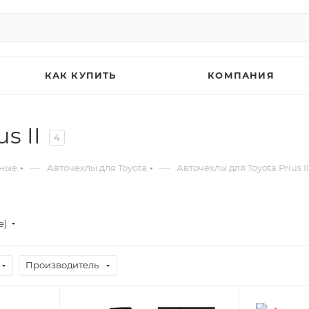
КАК КУПИТЬ
КОМПАНИЯ
s II
4
—
—
ьные
Авточехлы для Toyota
Авточехлы для Toyota Prius II
е)
Производитель