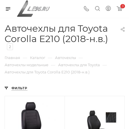
0
Авточехлы для Toyota
Corolla E210 (2018-н.в.)
2
—
—
—
Главная
Каталог
Авточехлы
—
—
Авточехлы модельные
Авточехлы для Toyota
Авточехлы для Toyota Corolla E210 (2018-н.в.)
ФИЛЬТР