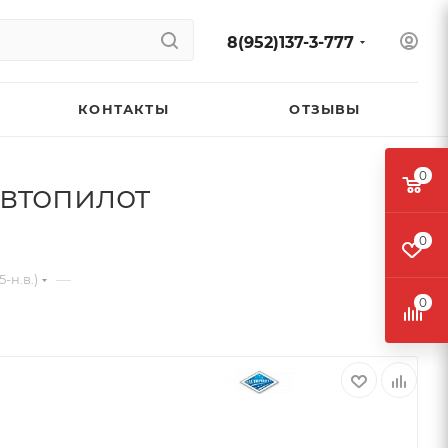
8(952)137-3-777
КОНТАКТЫ
ОТЗЫВЫ
0
Автопилот
0
—
-н.в.)
0