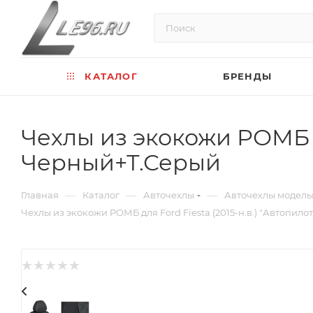
КАТАЛОГ
БРЕНДЫ
Чехлы из экокожи РОМБ дл
Черный+Т.Серый
—
—
—
Главная
Каталог
Авточехлы
Авточехлы модел
Чехлы из экокожи РОМБ для Ford Fiesta (2015-н.в.) "Автопилот