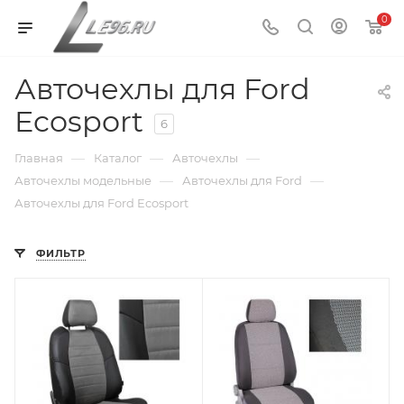
0
Авточехлы для Ford
Ecosport
6
—
—
—
Главная
Каталог
Авточехлы
—
—
Авточехлы модельные
Авточехлы для Ford
Авточехлы для Ford Ecosport
ФИЛЬТР