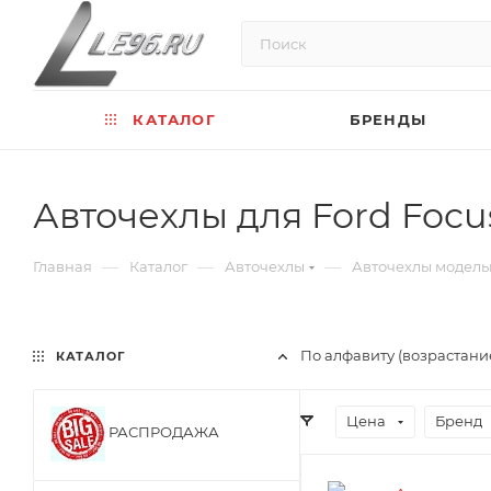
КАТАЛОГ
БРЕНДЫ
Авточехлы для Ford Focu
—
—
—
Главная
Каталог
Авточехлы
Авточехлы модел
По алфавиту (возрастани
КАТАЛОГ
Цена
Бренд
РАСПРОДАЖА