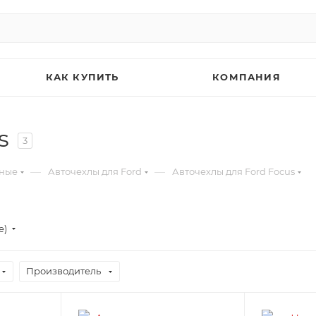
КАК КУПИТЬ
КОМПАНИЯ
s
3
—
—
ьные
Авточехлы для Ford
Авточехлы для Ford Focus
е)
Производитель