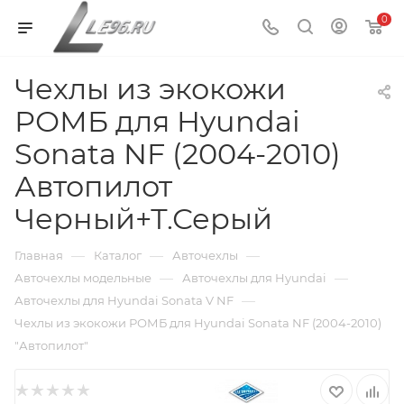
0
Чехлы из экокожи
РОМБ для Hyundai
Sonata NF (2004-2010)
Автопилот
Черный+Т.Серый
—
—
—
Главная
Каталог
Авточехлы
—
—
Авточехлы модельные
Авточехлы для Hyundai
—
Авточехлы для Hyundai Sonata V NF
Чехлы из экокожи РОМБ для Hyundai Sonata NF (2004-2010)
"Автопилот"