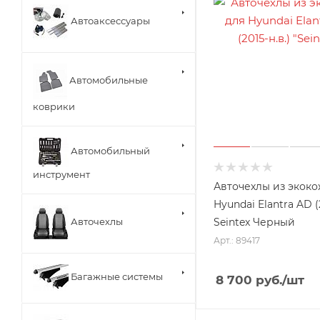
Автоаксессуары
Автомобильные
коврики
Автомобильный
инструмент
Авточехлы из экоко
Hyundai Elantra AD (2
Seintex Черный
Авточехлы
Арт.: 89417
Багажные системы
8 700
руб.
/шт