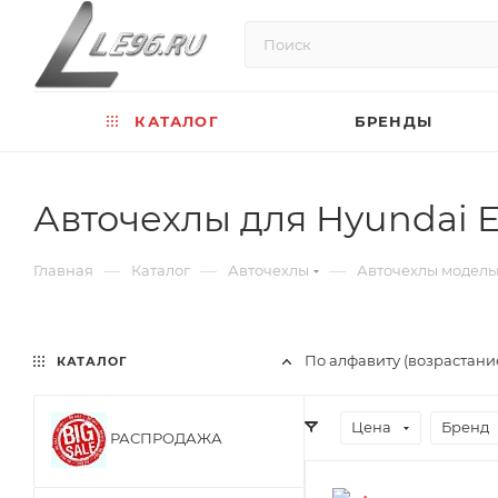
КАТАЛОГ
БРЕНДЫ
Авточехлы для Hyundai E
—
—
—
Главная
Каталог
Авточехлы
Авточехлы модел
По алфавиту (возрастани
КАТАЛОГ
Цена
Бренд
РАСПРОДАЖА