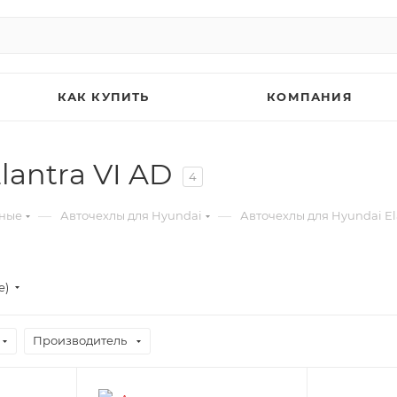
КАК КУПИТЬ
КОМПАНИЯ
lantra VI AD
4
—
—
ьные
Авточехлы для Hyundai
Авточехлы для Hyundai El
е)
Производитель