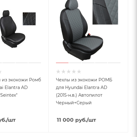
 из экокожи Ромб
Чехлы из экокожи РОМБ
i Elantra AD
для Hyundai Elantra AD
"Seintex"
(2015-н.в.) Автопилот
Черный+Серый
б.
/шт
11 000
руб.
/шт