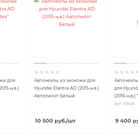
жи для
Авточехлы из экокожи для
Авточехлы
015-н.в.)
Hyundai Elantra AD (2015-н.в.)
для Hyunda
Автопилот Белый
(2015-н.в.) 
Арт.: 89418
10 500
руб.
/шт
9 400
ру