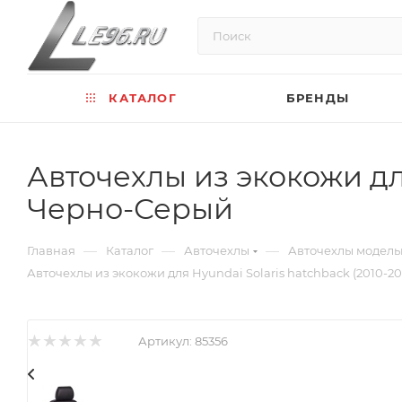
КАТАЛОГ
БРЕНДЫ
Авточехлы из экокожи для
Черно-Серый
—
—
—
Главная
Каталог
Авточехлы
Авточехлы модел
Авточехлы из экокожи для Hyundai Solaris hatchback (2010-201
Артикул:
85356