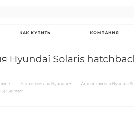
КАК КУПИТЬ
КОМПАНИЯ
 Hyundai Solaris hatchback
—
—
ьные
Авточехлы для Hyundai
Авточехлы для Hyundai So
6) "Seintex"