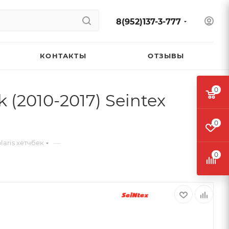
8(952)137-3-777
КОНТАКТЫ
ОТЗЫВЫ
0
 (2010-2017) Seintex
0
—
laris хетчбек
0