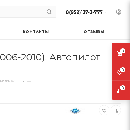
8(952)137-3-777
КОНТАКТЫ
ОТЗЫВЫ
0
006-2010). Автопилот
0
—
antra IV HD
0