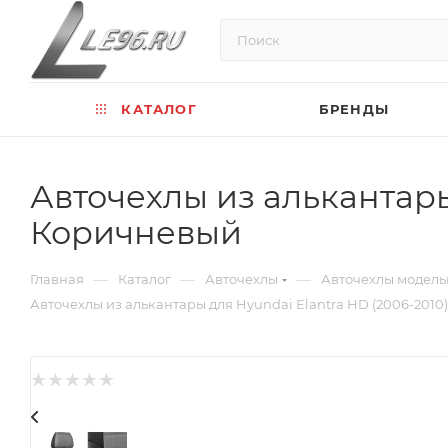
КАТАЛОГ
БРЕНДЫ
Авточехлы из алькантары
Коричневый
—
—
—
Главная
Каталог
Авточехлы
Авточехлы модел
Авточехлы из алькантары для Hyundai Elantra HD (2006-2010)