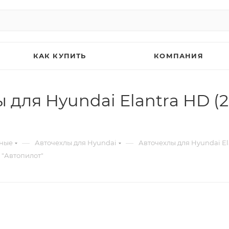
КАК КУПИТЬ
КОМПАНИЯ
 для Hyundai Elantra HD (2
—
—
ьные
Авточехлы для Hyundai
Авточехлы для Hyundai El
 "Автопилот"