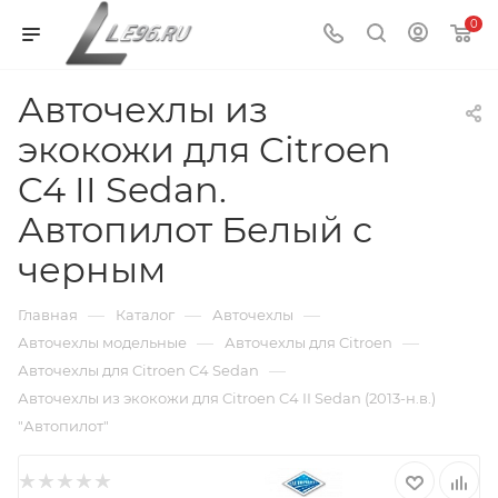
0
Авточехлы из
экокожи для Citroen
C4 II Sedan.
Автопилот Белый с
черным
—
—
—
Главная
Каталог
Авточехлы
—
—
Авточехлы модельные
Авточехлы для Citroen
—
Авточехлы для Citroen C4 Sedan
Авточехлы из экокожи для Citroen C4 II Sedan (2013-н.в.)
"Автопилот"