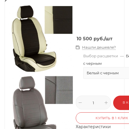
10 500
руб.
/шт
Нашли дешевле?
Выбор расцветки
—
Б
с черным
Белый с черным
В 
КУПИТЬ В 1 КЛИК
Характеристики