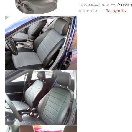
Производитель
—
Автопи
Картинки
—
Загрузить