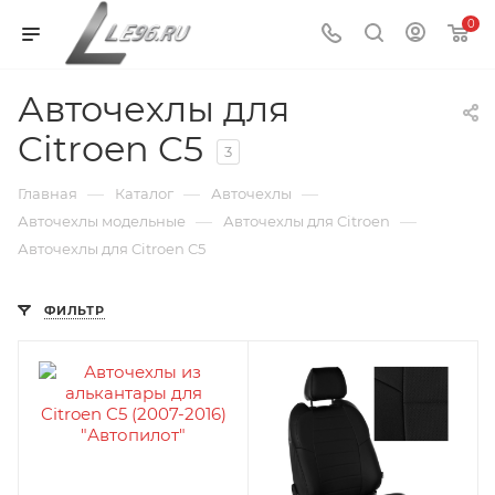
0
Авточехлы для
Citroen C5
3
—
—
—
Главная
Каталог
Авточехлы
—
—
Авточехлы модельные
Авточехлы для Citroen
Авточехлы для Citroen C5
ФИЛЬТР