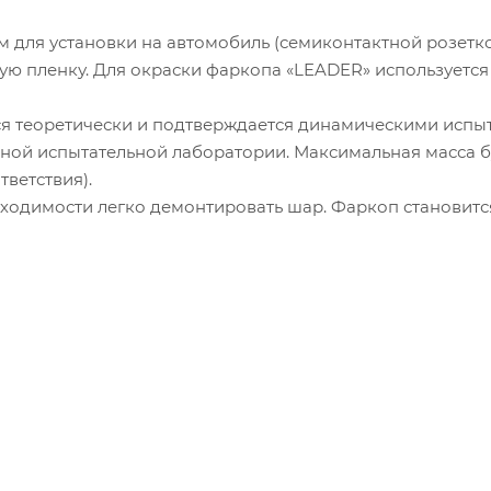
 для установки на автомобиль (семиконтактной розет
ную пленку. Для окраски фаркопа «LEADER» использует
я теоретически и подтверждается динамическими испыт
ой испытательной лаборатории. Максимальная масса бу
тветствия).
ходимости легко демонтировать шар. Фаркоп становится