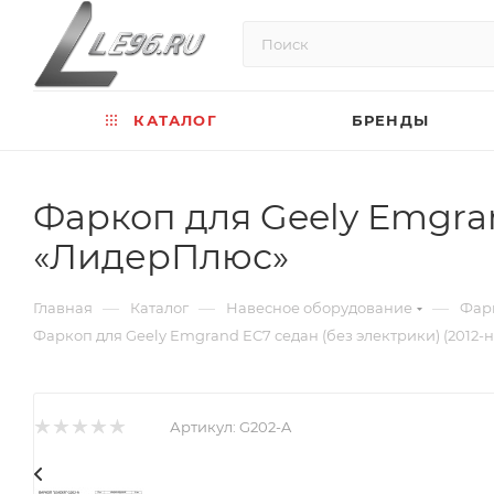
КАТАЛОГ
БРЕНДЫ
Фаркоп для Geely Emgrand
«ЛидерПлюс»
—
—
—
Главная
Каталог
Навесное оборудование
Фар
Фаркоп для Geely Emgrand EC7 седан (без электрики) (2012-н
Артикул:
G202-A