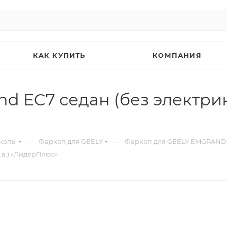
КАК КУПИТЬ
КОМПАНИЯ
 EC7 седан (без электрики
—
—
копы
Фаркоп для GEELY
Фаркоп для GEELY EMGRAND
.в.) «ЛидерПлюс»