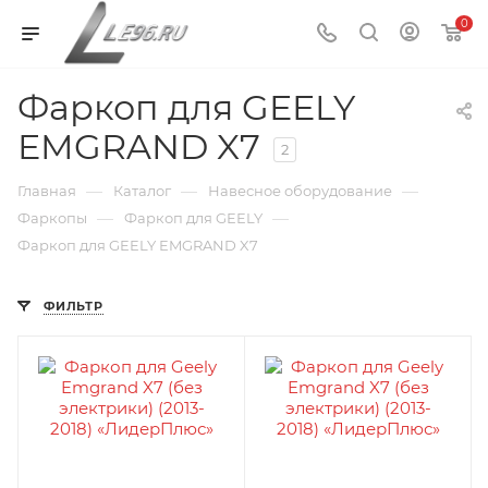
0
Фаркоп для GEELY
EMGRAND X7
2
—
—
—
Главная
Каталог
Навесное оборудование
—
—
Фаркопы
Фаркоп для GEELY
Фаркоп для GEELY EMGRAND X7
ФИЛЬТР