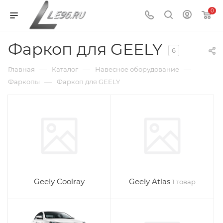
0
Фаркоп для GEELY
6
—
—
—
Главная
Каталог
Навесное оборудование
—
Фаркопы
Фаркоп для GEELY
Geely Coolray
Geely Atlas
1 товар