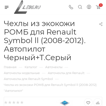
0
Чехлы из экокожи
РОМБ для Renault
Symbol ll (2008-2012).
Автопилот
Черный+Т.Серый
—
—
—
Главная
Каталог
Авточехлы
—
—
Авточехлы модельные
Авточехлы для Renault
—
Авточехлы для Renault Symbol
Чехлы из экокожи РОМБ для Renault Symbol ll (2008-2012)
"Автопилот"