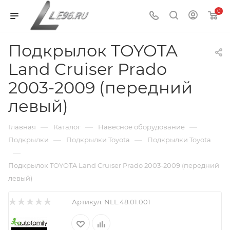
0
Подкрылок TOYOTA
Land Cruiser Prado
2003-2009 (передний
левый)
—
—
—
Главная
Каталог
Навесное оборудование
—
—
Подкрылки
Подкрылки Toyota
Подкрылки Toyota
—
Подкрылок TOYOTA Land Cruiser Prado 2003-2009 (передний
левый)
Артикул:
NLL.48.01.001