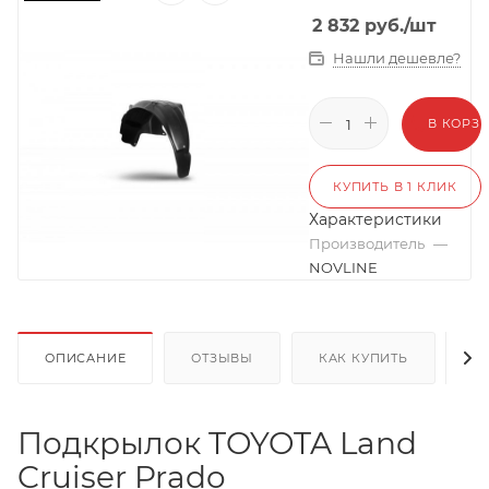
2 832
руб.
/шт
Нашли дешевле?
В КОРЗ
КУПИТЬ В 1 КЛИК
Характеристики
Производитель
—
NOVLINE
ОПИСАНИЕ
ОТЗЫВЫ
КАК КУПИТЬ
О
Подкрылок TOYOTA Land
Cruiser Prado