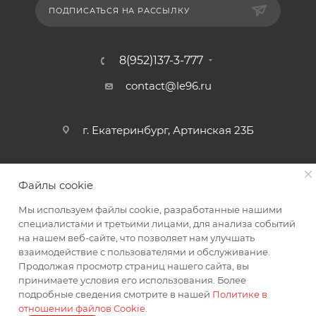
ПОДПИСАТЬСЯ НА РАССЫЛКУ
8(952)137-3-777
contact@le96.ru
г. Екатеринбург, Артинская 23Б
Файлы cookie
Мы используем файлы cookie, разработанные нашими
специалистами и третьими лицами, для анализа событий
на нашем веб-сайте, что позволяет нам улучшать
2026 © интернет магазин автоаксессуаров
взаимодействие с пользователями и обслуживание.
Продолжая просмотр страниц нашего сайта, вы
принимаете условия его использования. Более
подробные сведения смотрите в нашей
Политике в
отношении файлов Cookie
.