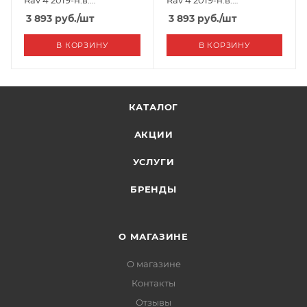
Rav 4 2019-н.в.
Rav 4 2019-н.в.
(передний левый)
(передний правый)
3 893
руб.
/шт
3 893
руб.
/шт
В КОРЗИНУ
В КОРЗИНУ
КАТАЛОГ
АКЦИИ
УСЛУГИ
БРЕНДЫ
О МАГАЗИНЕ
О магазине
Контакты
Отзывы