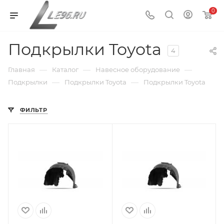
0
Подкрылки Toyota
4
—
—
—
Главная
Каталог
Навесное оборудование
—
—
Подкрылки
Подкрылки Toyota
Подкрылки Toyota
ФИЛЬТР