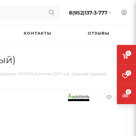
8(952)137-3-777
КОНТАКТЫ
ОТЗЫВЫ
0
ый)
0
крылок TOYOTA Fortuner 2017-н.в., (задний правый)
0