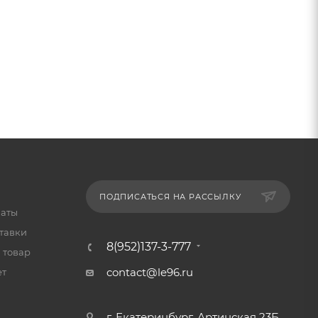
ПОДПИСАТЬСЯ НА РАССЫЛКУ
латы
тавки
8(952)137-3-777
 товар
contact@le96.ru
ет
г. Екатеринбург, Артинская 23Б