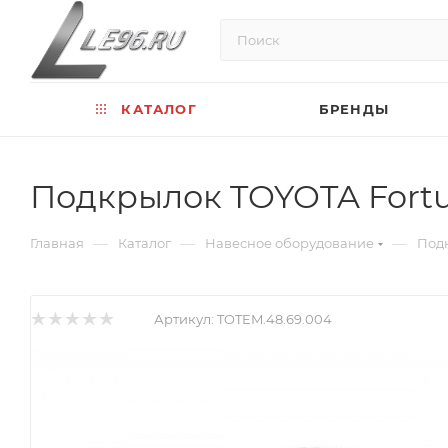
КАТАЛОГ
БРЕНДЫ
Подкрылок TOYOTA Fortun
—
—
—
Главная
Каталог
Навесное оборудование
Под
Артикул:
TOTEM.48.69.004