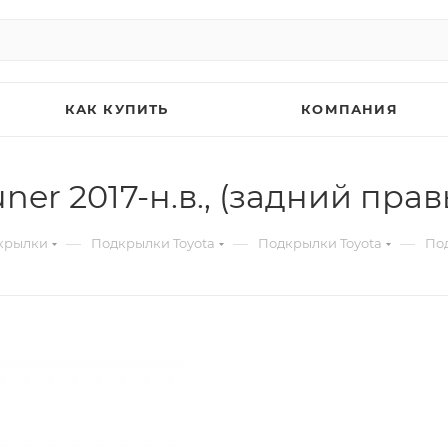
КАК КУПИТЬ
КОМПАНИЯ
er 2017-н.в., (задний прав
—
—
—
крылки
Подкрылки Toyota
Подкрылки Toyota
Под