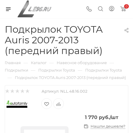
0
Подкрылок TOYOTA
Auris 2007-2013
(передний правый)
—
—
—
Главная
Каталог
Навесное оборудование
—
—
Подкрылки
Подкрылки Toyota
Подкрылки Toyota
—
Подкрылок TOYOTA Auris 2007-2013 (передний правый)
Артикул:
NLL.48.16.002
1 770
руб.
/шт
Нашли дешевле?