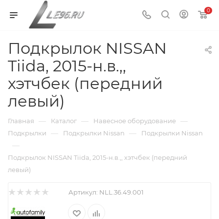
0
Подкрылок NISSAN
Tiida, 2015-н.в.,,
хэтчбек (передний
левый)
—
—
—
Главная
Каталог
Навесное оборудование
—
—
Подкрылки
Подкрылки Nissan
Подкрылки Nissan
—
Подкрылок NISSAN Tiida, 2015-н.в.,, хэтчбек (передний
левый)
Артикул:
NLL.36.49.001