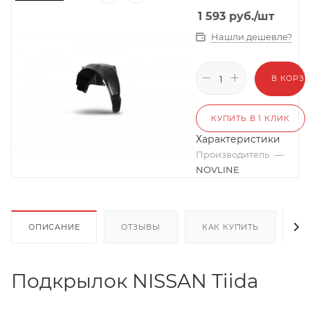
1 593
руб.
/шт
Нашли дешевле?
В КОРЗ
КУПИТЬ В 1 КЛИК
Характеристики
Производитель
—
NOVLINE
ОПИСАНИЕ
ОТЗЫВЫ
КАК КУПИТЬ
О
Подкрылок NISSAN Tiida