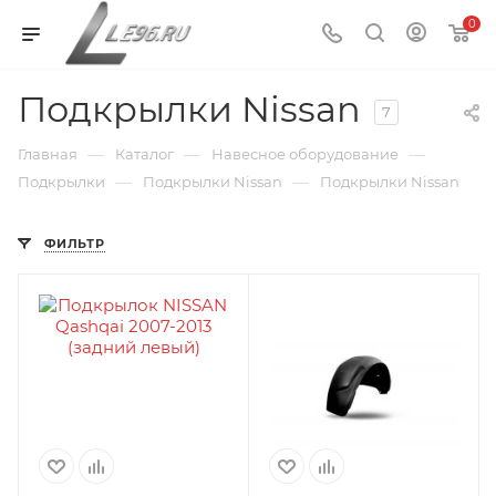
0
Подкрылки Nissan
7
—
—
—
Главная
Каталог
Навесное оборудование
—
—
Подкрылки
Подкрылки Nissan
Подкрылки Nissan
ФИЛЬТР