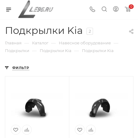
0
Подкрылки Kia
2
—
—
—
Главная
Каталог
Навесное оборудование
—
—
Подкрылки
Подкрылки Kia
Подкрылки Kia
ФИЛЬТР