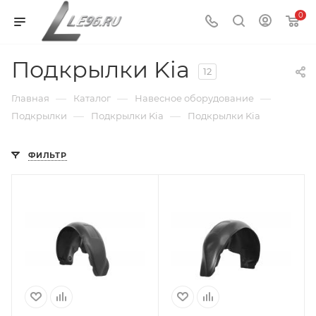
0
Подкрылки Kia
12
—
—
—
Главная
Каталог
Навесное оборудование
—
—
Подкрылки
Подкрылки Kia
Подкрылки Kia
ФИЛЬТР