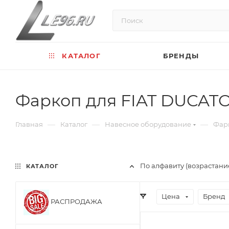
КАТАЛОГ
БРЕНДЫ
Фаркоп для FIAT DUCAT
—
—
—
Главная
Каталог
Навесное оборудование
Фар
По алфавиту (возрастани
КАТАЛОГ
Цена
Бренд
РАСПРОДАЖА