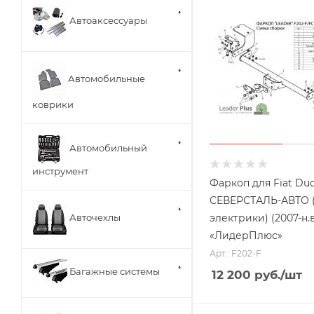
Автоаксессуары
Автомобильные
коврики
Автомобильный
инструмент
Фаркоп для Fiat Du
СЕВЕРСТАЛЬ-АВТО 
электрики) (2007-н.в
Авточехлы
«ЛидерПлюс»
Арт.: F202-F
Багажные системы
12 200
руб.
/шт