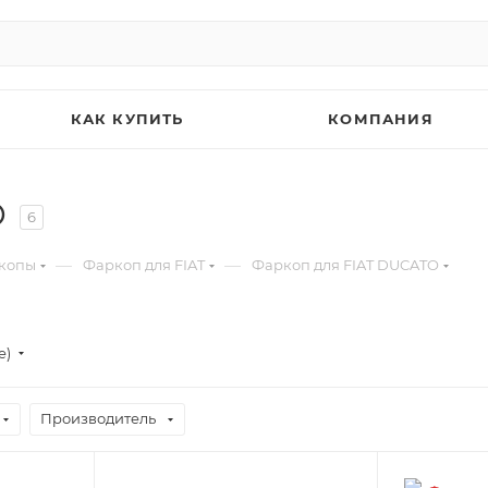
КАК КУПИТЬ
КОМПАНИЯ
O
6
—
—
копы
Фаркоп для FIAT
Фаркоп для FIAT DUCATO
е)
Производитель