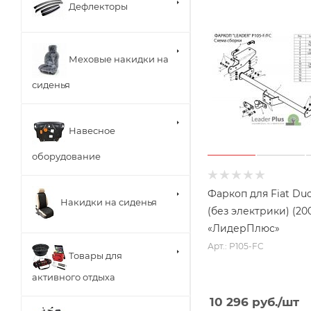
Дефлекторы
Меховые накидки на
сиденья
Навесное
оборудование
Фаркоп для Fiat Duca
Накидки на сиденья
(без электрики) (200
«ЛидерПлюс»
Арт.: P105-FC
Товары для
активного отдыха
10 296
руб.
/шт