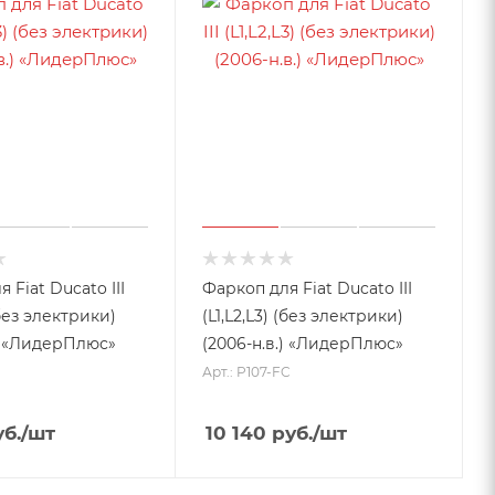
 Fiat Ducato III
Фаркоп для Fiat Ducato III
(без электрики)
(L1,L2,L3) (без электрики)
.) «ЛидерПлюс»
(2006-н.в.) «ЛидерПлюс»
Арт.: P107-FC
б.
/шт
10 140
руб.
/шт