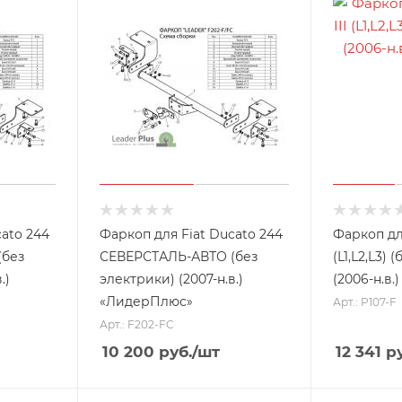
cato 244
Фаркоп для Fiat Ducato 244
Фаркоп для
(без
СЕВЕРСТАЛЬ-АВТО (без
(L1,L2,L3) 
.)
электрики) (2007-н.в.)
(2006-н.в
«ЛидерПлюс»
Арт.: P107-F
Арт.: F202-FC
10 200
руб.
/шт
12 341
ру