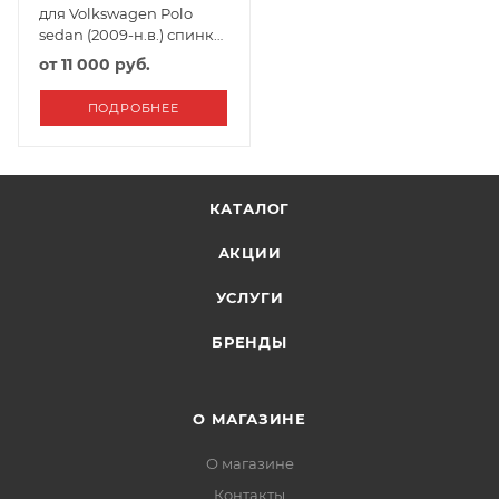
для Volkswagen Polo
sedan (2009-н.в.) спинка
40/60 Автопилот
от
11 000 руб.
Черный+Серый
ПОДРОБНЕЕ
КАТАЛОГ
АКЦИИ
УСЛУГИ
БРЕНДЫ
О МАГАЗИНЕ
О магазине
Контакты