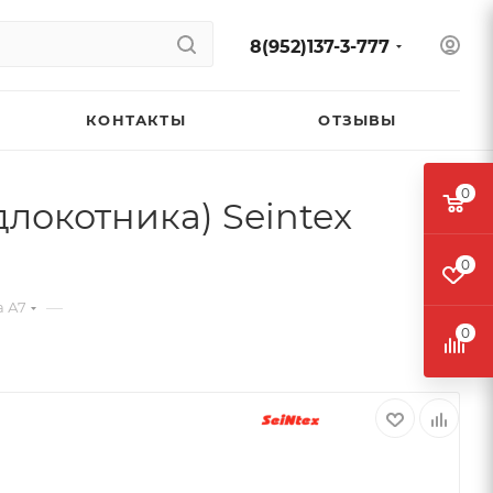
8(952)137-3-777
КОНТАКТЫ
ОТЗЫВЫ
0
длокотника) Seintex
0
—
a А7
0