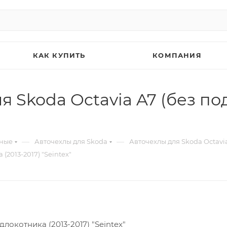
КАК КУПИТЬ
КОМПАНИЯ
я Skoda Octavia A7 (без по
—
—
ьные
Авточехлы для Skoda
Авточехлы для Skoda Octavi
(2013-2017) "Seintex"