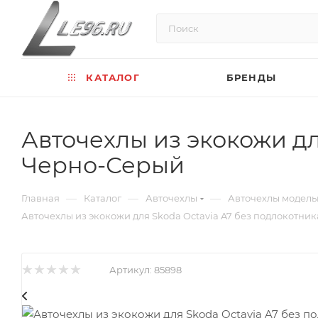
КАТАЛОГ
БРЕНДЫ
Авточехлы из экокожи дл
Черно-Серый
—
—
—
Главная
Каталог
Авточехлы
Авточехлы модел
Авточехлы из экокожи для Skoda Octavia A7 без подлокотника 
Артикул:
85898