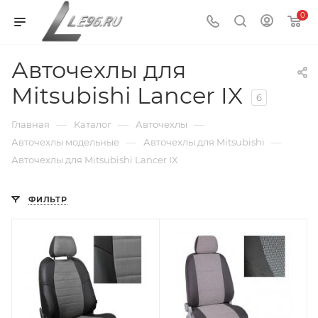
0
Авточехлы для
Mitsubishi Lancer IX
6
—
—
—
Главная
Каталог
Авточехлы
—
—
Авточехлы модельные
Авточехлы для Mitsubishi
Авточехлы для Mitsubishi Lancer IX
ФИЛЬТР