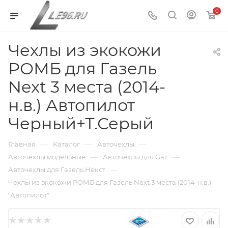
0
Чехлы из экокожи
РОМБ для Газель
Next 3 места (2014-
н.в.) Автопилот
Черный+Т.Серый
—
—
—
Главная
Каталог
Авточехлы
—
—
Авточехлы модельные
Авточехлы для Gaz
—
Авточехлы для Газель Некст
Чехлы из экокожи РОМБ для Газель Next 3 места (2014-н.в.)
"Автопилот"