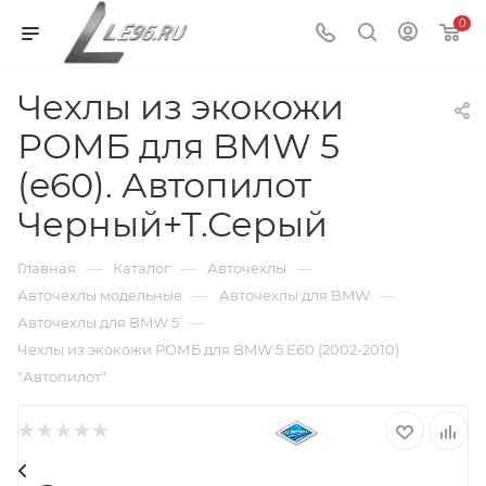
0
Чехлы из экокожи
РОМБ для BMW 5
(e60). Автопилот
Черный+Т.Серый
—
—
—
Главная
Каталог
Авточехлы
—
—
Авточехлы модельные
Авточехлы для BMW
—
Авточехлы для BMW 5
Чехлы из экокожи РОМБ для BMW 5 E60 (2002-2010)
"Автопилот"