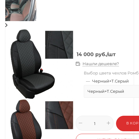
14 000
руб.
/шт
Нашли дешевле?
Выбор цвета чехлов Ромб
—
Черный+Т.Серый
Черный+Т.Серый
В КО