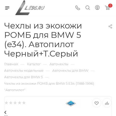
0
Чехлы из экокожи
РОМБ для BMW 5
(e34). Автопилот
Черный+Т.Серый
—
—
—
Главная
Каталог
Авточехлы
—
—
Авточехлы модельные
Авточехлы для BMW
—
Авточехлы для BMW 5
Чехлы из экокожи РОМБ для BMW 5 E34 (1988-1996)
"Автопилот"