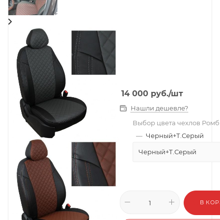
14 000
руб.
/шт
Нашли дешевле?
Выбор цвета чехлов Ромб
—
Черный+Т.Серый
Черный+Т.Серый
В КО