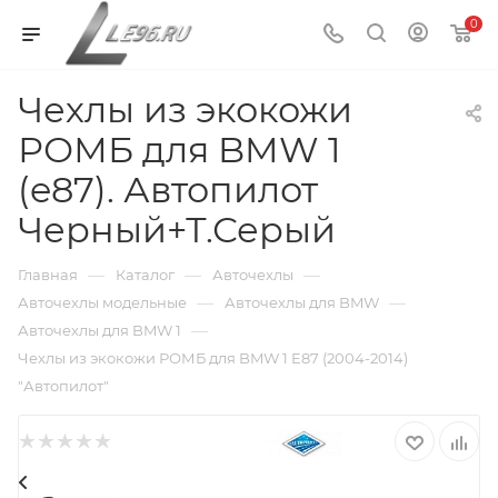
0
Чехлы из экокожи
РОМБ для BMW 1
(e87). Автопилот
Черный+Т.Серый
—
—
—
Главная
Каталог
Авточехлы
—
—
Авточехлы модельные
Авточехлы для BMW
—
Авточехлы для BMW 1
Чехлы из экокожи РОМБ для BMW 1 E87 (2004-2014)
"Автопилот"