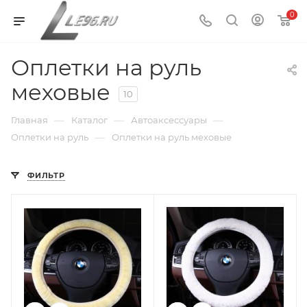
0
Оплетки на руль
меховые
10
—
—
—
Главная
Каталог
Автоаксессуары
—
Оплетки на руль
Оплетки на руль меховые
ФИЛЬТР