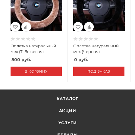
Оплетка натуральный
Оплетка натуральный
мех (Т. Бежевая)
мех (Черная)
800
руб.
0
руб.
В КОРЗИНУ
ПОД ЗАКАЗ
КАТАЛОГ
АКЦИИ
УСЛУГИ
БРЕНДЫ