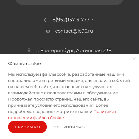
8(952)137-3-777
contact@le96.ru
г. Екатеринбург, Артинская 23Б
Файлы cookie
Мы используем файлы cookie, разработанные нашими
специалистами и третьими лицами, для анализа событий
на нашем веб-сайте, что позволяет нам улучшать
взаимодействие с пользователями и обслуживание.
2026 © интернет магазин автоаксессуаров
Продолжая просмотр страниц нашего сайта, вы
принимаете условия его использования. Более
подробные сведения смотрите в нашей
Политике в
отношении файлов Cookie
.
ПРИНИМАЮ
НЕ ПРИНИМАЮ