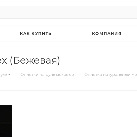
КАК КУПИТЬ
КОМПАНИЯ
х (Бежевая)
—
—
руль
Оплетки на руль меховые
Оплетка натуральный ме