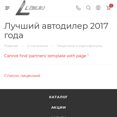
0
Лучший автодилер 2017
года
—
—
Главная
О магазине
Лицензии и сертификаты
Cannot find 'partners' template with page ''
Список лицензий
КАТАЛОГ
АКЦИИ