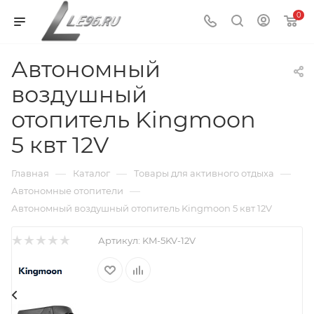
0
Автономный
воздушный
отопитель Kingmoon
5 квт 12V
—
—
—
Главная
Каталог
Товары для активного отдыха
—
Автономные отопители
Автономный воздушный отопитель Kingmoon 5 квт 12V
Артикул:
KM-5KV-12V