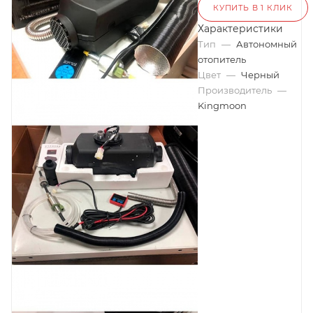
КУПИТЬ В 1 КЛИК
Характеристики
Тип
—
Автономный
отопитель
Цвет
—
Черный
Производитель
—
Kingmoon