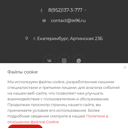
8(952)137-3-777
contact@le96.ru
г. Екатеринбург, Артинская 23Б
Файлы cookie
Мы используем файлы cookie, разработанные нашими
2026 © интернет магазин автоаксессуаров
специалистами и третьими лицами, для анализа событий
на нашем веб-сайте, что позволяет нам улучшать
взаимодействие с пользователями и обслуживание.
Продолжая просмотр страниц нашего сайта, вы
принимаете условия его использования. Более
подробные сведения смотрите в нашей
Политике в
отношении файлов Cookie
.